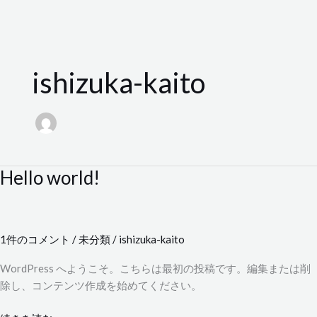
内
容
ishizuka-kaito
を
ス
キ
ッ
プ
Hello world!
Hello
world!
1件のコメント
/
未分類
/
ishizuka-kaito
WordPress へようこそ。こちらは最初の投稿です。編集または削
除し、コンテンツ作成を始めてください。