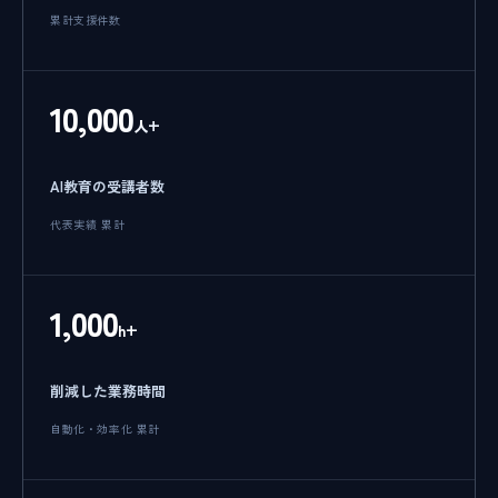
累計支援件数
10,000
人+
AI教育の受講者数
代表実績 累計
1,000
h+
削減した業務時間
自動化・効率化 累計