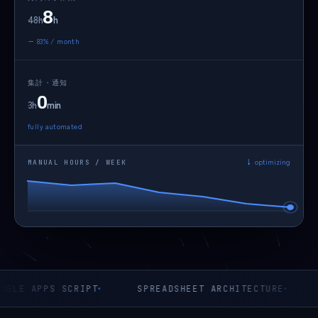
8
48h
h
− 83% / month
集計・通知
0
3h
min
fully automated
↓ optimizing
MANUAL HOURS / WEEK
APPS SCRIPT
SPREADSHEET ARCHITECTURE
WORKF