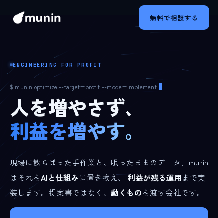
内
無料で相談する
容
を
ス
キ
ENGINEERING FOR PROFIT
ッ
プ
$ munin optimize --target=profit --mode=implement
人を増やさず、
利益を増やす。
現場に散らばった手作業と、眠ったままのデータ。munin
はそれを
AIと仕組み
に置き換え、
利益が残る運用
まで実
装します。提案書ではなく、
動くもの
を渡す会社です。