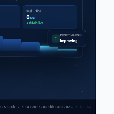
集計・通知
0
sec
● 自動化済み
PROFIT MARGIN
↑
improving
Chatwork
Dashboard
RAG / AI Agent
BPR
Cloud
Genera