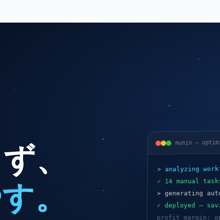
About
Services
Strengths
Voices
Contact
さず、
munin — optim
> analyzing work
やす。
✓ 14 manual task
> generating aut
✓ deployed — sav
profit margin: o