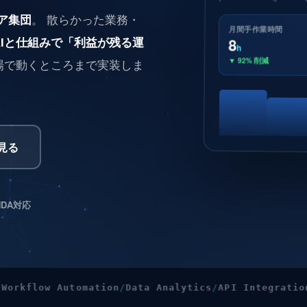
ア集団
。 散らかった業務・
月間手作業時間
AIと仕組みで「利益が残る運
8
h
▼ 92% 削減
場で動くところまで実装しま
見る
NDA対応
Automation
Data Analytics
API Integration
Slack / 