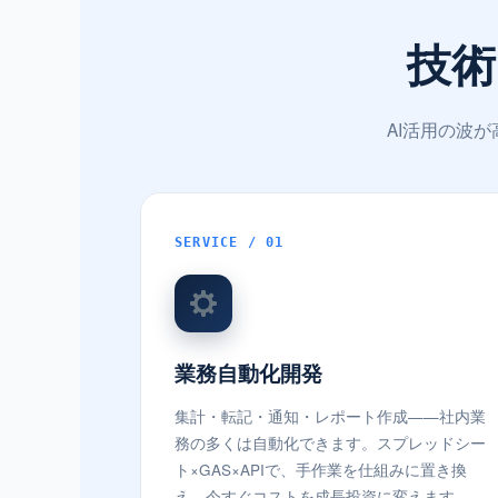
技術
AI活用の波
SERVICE / 01
業務自動化開発
集計・転記・通知・レポート作成——社内業
務の多くは自動化できます。スプレッドシー
ト×GAS×APIで、手作業を仕組みに置き換
え、今すぐコストを成長投資に変えます。