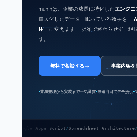
muninは、企業の成長に特化した
エンジニ
属人化したデータ・眠っている数字を、
用」
に変えます。 提案で終わらせず、現
す。
無料で相談する
→
事業内容を
業務整理から実装まで一気通貫
最短当日でデモ提供
le Apps Script
Spreadsheet Architecture
Workflow 