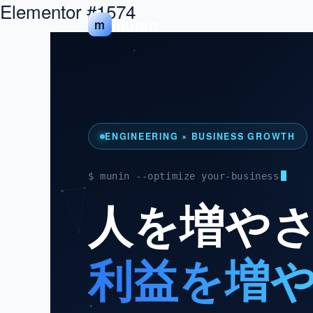
Elementor #1574
内
munin
m
容
を
ス
キ
ッ
プ
ENGINEERING × BUSINESS GROWTH
$ munin --optimize your-business
人を増や
利益を増