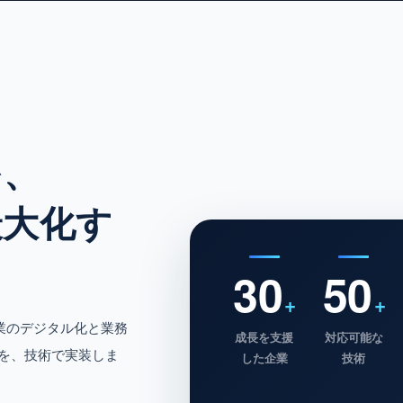
を、
最大化す
30
50
+
+
業のデジタル化と業務
成長を支援
対応可能な
を、技術で実装しま
した企業
技術