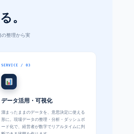
える。
務の整理から実
SERVICE / 03
データ活用・可視化
溜まったままのデータを、意思決定に使える
形に。現場データの整理・分析・ダッシュボ
ード化で、経営者が数字でリアルタイムに判
断できる状態を作ります。