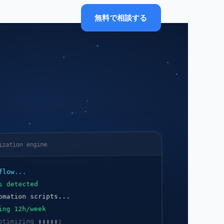
無料で相談する
ization engine
flow...
s detected
omation scripts...
ing 12h/week
ptimizing ▮▮▮▮▮▯