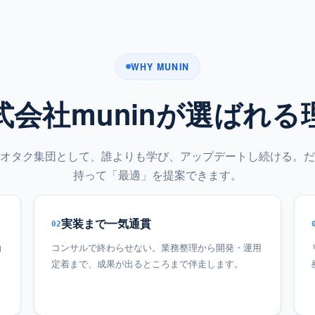
WHY MUNIN
式会社muninが選ばれる
オタク集団として、誰よりも学び、アップデートし続ける。だ
持って「最適」を提案できます。
実装まで一気通貫
02
効
コンサルで終わらせない。業務整理から開発・運用
し
定着まで、成果が出るところまで伴走します。