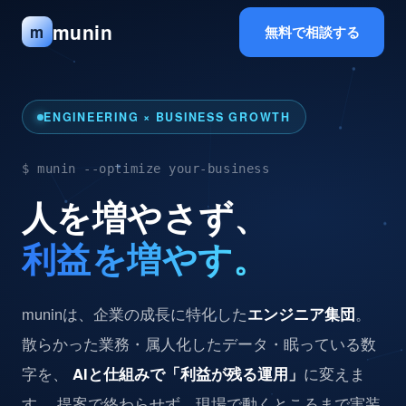
munin
m
無料で相談する
ENGINEERING × BUSINESS GROWTH
$ munin --optimize your-business
人を増やさず、
利益を増やす。
muninは、企業の成長に特化した
エンジニア集団
。
散らかった業務・属人化したデータ・眠っている数
字を、
AIと仕組みで「利益が残る運用」
に変えま
す。 提案で終わらせず、現場で動くところまで実装