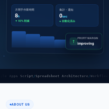
月間手作業時間
集計・通知
8
0
h
sec
▼ 92% 削減
● 自動化済み
PROFIT MARGIN
↑
improving
pps Script
Spreadsheet Architecture
Workflow Autom
ABOUT US